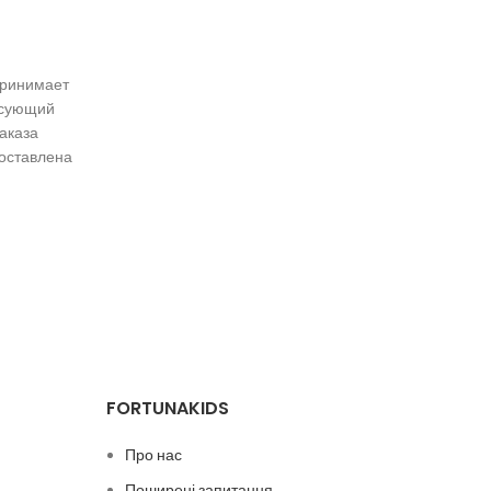
ринимает
ресующий
аказа
доставлена
FORTUNAKIDS
Про нас
Поширені запитання