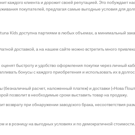
нит каждого клиента и дорожит своей репутацией. Это побуждает на
уживания покупателей, предлагая самые выгодные условия для долг
rtuna Kids доступна партиями в любых объемах, а минимальный зак
атной доставкой, а на нашем сайте можно встретить много привле
 оценят быстроту и удобство оформления покупки через личный каб
капливать бонусы с каждого приобретения и использовать их в долго
 (безналичный расчет, наложенный платеж) и доставки («Нова Пошт
торой позволит в необходимые сроки выставить товар на продажу.
т возврату при обнаружении заводского брака, несоответствия раз
м и в розницу на выгодных условиях и по демократичной стоимости.