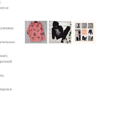
с
ого и
аз можно
кательных
инет,
срочной
а»,
меров в