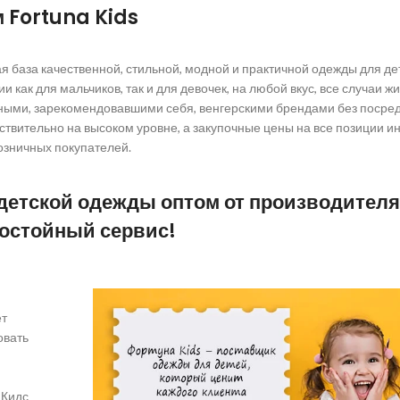
 Fortuna Kids
я база качественной, стильной, модной и практичной одежды для дет
и как для мальчиков, так и для девочек, на любой вкус, все случаи жи
стными, зарекомендовавшими себя, венгерскими брендами без посред
твительно на высоком уровне, а закупочные цены на все позиции и
розничных покупателей.
 детской одежды оптом от производителя
достойный сервис!
ет
овать
 Кидс