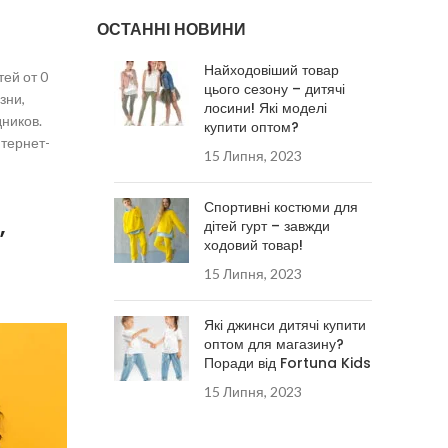
ОСТАННІ НОВИНИ
Найходовіший товар
ей от 0
цього сезону – дитячі
зни,
лосини! Які моделі
ников.
купити оптом?
нтернет-
15 Липня, 2023
Спортивні костюми для
,
дітей гурт – завжди
ходовий товар!
15 Липня, 2023
Які джинси дитячі купити
оптом для магазину?
Поради від Fortuna Kids
15 Липня, 2023