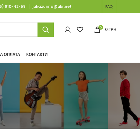
66) 910-42-59
juliazurina@ukr.net
FAQ
0
0
ГРН
А ОПЛАТА
КОНТАКТИ