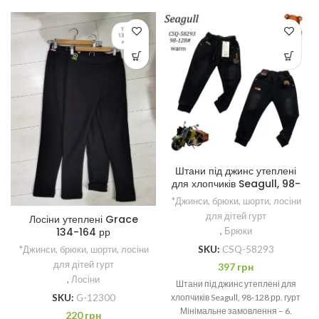
Штани під джинс утеплені
для хлопчиків Seagull, 98-
128 рр.
*Джинси, брюки, шорти, лосіни
для дітей гурт
Лосіни утеплені Grace
134-164 рр
,
Брюки
*Джинси, брюки, шорти, лосіни
SKU:
CSQ-58293
для дітей гурт
397
грн
,
Лосіни
Штани під джинс утеплені для
SKU:
G-12300
хлопчиків Seagull, 98-128 рр. гурт
Мінімальне замовлення – 6.
220
грн