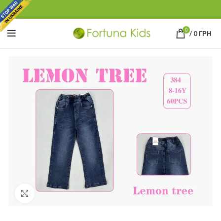
0
/
0
ГРН
Click to enlarge