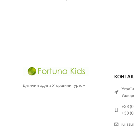
замовлення — 6 шт. Якщо джинсові речі
колись
КОНТАК
Дитячий одяг з Угорщини гуртом
Україн
Ужгор
+38 (0
+38 (
juliaz