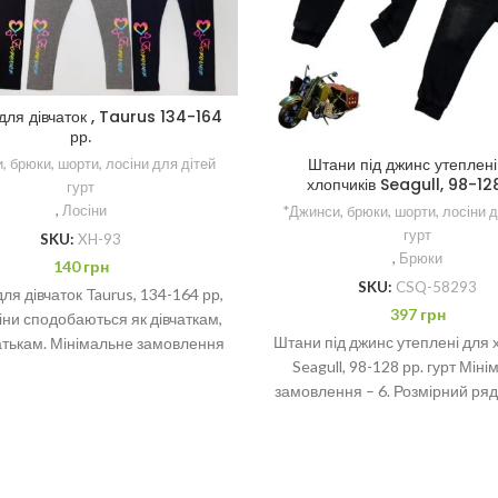
для дівчаток , Taurus 134-164
рр.
Штани під джинс утеплені
, брюки, шорти, лосіни для дітей
хлопчиків Seagull, 98-128
гурт
,
Лосіни
*Джинси, брюки, шорти, лосіни д
гурт
SKU:
XH-93
,
Брюки
140
грн
SKU:
CSQ-58293
ля дівчаток Taurus, 134-164 рр,
397
грн
іни сподобаються як дівчаткам,
Штани під джинс утеплені для 
 батькам. Мінімальне замовлення
Seagull, 98-128 рр. гурт Мін
– 6. Розмірний
замовлення – 6. Розмірний ряд:
110, 116,