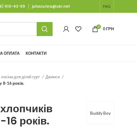
66) 910-42-59
juliazurina@ukr.net
FAQ
0
0
ГРН
А ОПЛАТА
КОНТАКТИ
 лосіни для дітей гурт
Джинси
 8-16 років.
 хлопчиків
Buddy Boy
-16 років.