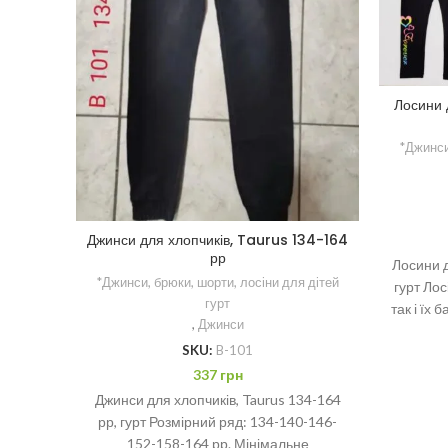
Лосини 
*Джинси
Джинси для хлопчиків, Taurus 134-164
рр
Лосини д
*Джинси, брюки, шорти, лосіни для дітей
гурт Лос
гурт
так і їх
,
Джинси
SKU:
B-101
337
грн
Джинси для хлопчиків, Taurus 134-164
рр, гурт Розмірний ряд: 134-140-146-
152-158-164 рр. Мінімальне