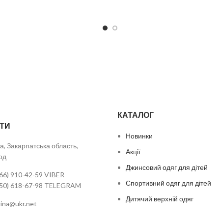
КАТАЛОГ
ТИ
Новинки
а, Закарпатська область,
Акції
од
Джинсовий одяг для дітей
66) 910-42-59 VIBER
Спортивний одяг для дітей
050) 618-67-98 TELEGRAM
Дитячий верхній одяг
urina@ukr.net