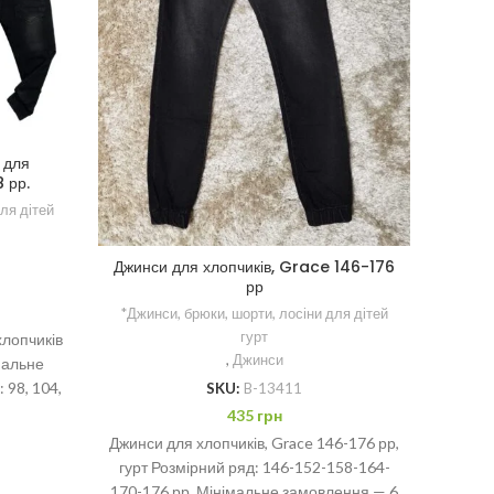
 для
Лоси
 рр.
ля дітей
*Джин
Джинси для хлопчиків, Grace 146-176
рр
*Джинси, брюки, шорти, лосіни для дітей
гурт
хлопчиків
Лосини
,
Джинси
імальне
134-16
 98, 104,
пояс
SKU:
B-13411
435
грн
Джинси для хлопчиків, Grace 146-176 рр,
гурт Розмірний ряд: 146-152-158-164-
170-176 рр. Мінімальне замовлення — 6