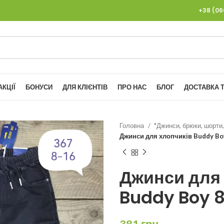
+38 (0
АКЦІЇ
БОНУСИ
ДЛЯ КЛІЄНТІВ
ПРО НАС
БЛОГ
ДОСТАВКА Т
Головна
*Джинси, брюки, шорти,
Джинси для хлопчиків Buddy Boy
Джинси для
Buddy Boy 8
381
грн