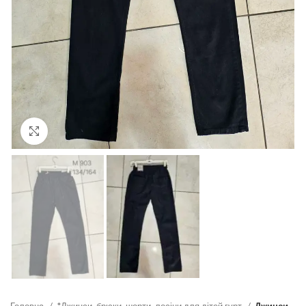
Click to enlarge
Головна
*Джинси, брюки, шорти, лосіни для дітей гурт
Джинси