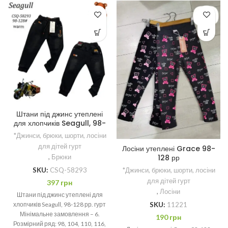
Штани під джинс утеплені
для хлопчиків Seagull, 98-
128 рр.
*Джинси, брюки, шорти, лосіни
для дітей гурт
Лосіни утеплені Grace 98-
128 рр
,
Брюки
*Джинси, брюки, шорти, лосіни
SKU:
CSQ-58293
для дітей гурт
397
грн
,
Лосіни
Штани під джинс утеплені для
SKU:
11221
хлопчиків Seagull, 98-128 рр. гурт
Мінімальне замовлення – 6.
190
грн
Розмірний ряд: 98, 104, 110, 116,