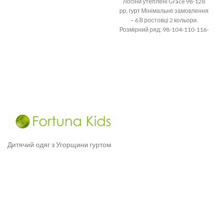
Лосіни утеплені Grace 98-128
рр, гурт Мінімальне замовлення
– 6 В ростовці 2 кольори.
Розмірний ряд: 98-104-110-116-
122-128 рр. Склад: 95%
Дитячий одяг з Угорщини гуртом