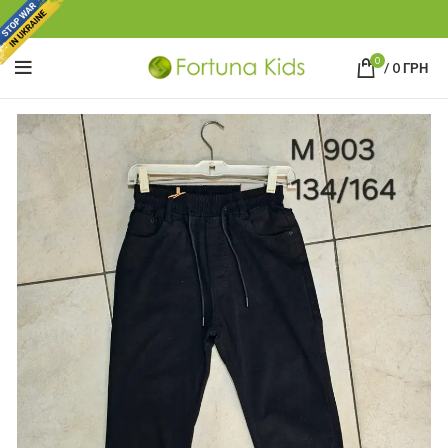
0
/
0
ГРН