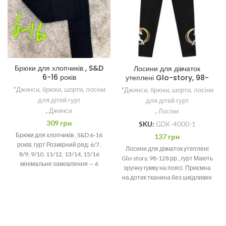
Брюки для хлопчиків , S&D
Лосини для дівчаток
6-16 років
утеплені Glo-story, 98-
128 рр.
*Джинси, брюки, шорти, лосіни
*Джинси, брюки, шорти, лосіни
для дітей гурт
для дітей гурт
,
Джинси
,
Лосіни
309
грн
SKU:
GDK-4000-1
Брюки для хлопчиків , S&D 6-16
137
грн
років, гурт Розмірний ряд: 6/7,
Лосини для дівчаток утеплені
8/9, 9/10, 11/12, 13/14, 15/16
Glo-story, 98-128 рр., гурт Мають
мінімальне замовлення — 6
зручну гумку на поясі. Приємна
на дотик тканина без шкідливих
барвників