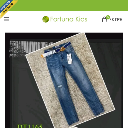
0
/
0
ГРН