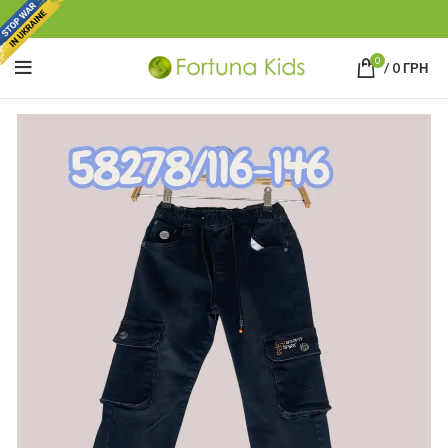
0
/
0
ГРН