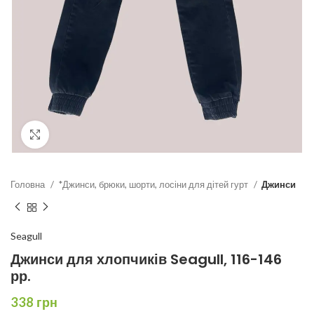
Click to enlarge
Головна
*Джинси, брюки, шорти, лосіни для дітей гурт
Джинси
Seagull
Джинси для хлопчиків Seagull, 116-146
рр.
338
грн