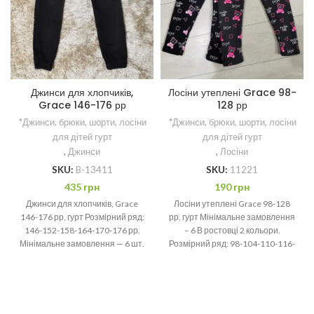
Джинси для хлопчиків,
Лосіни утеплені Grace 98-
Grace 146-176 рр
128 рр
*Джинси, брюки, шорти, лосіни
*Джинси, брюки, шорти, лосіни
для дітей гурт
для дітей гурт
,
Джинси
,
Лосіни
SKU:
B-13411
SKU:
11221
435
грн
190
грн
Джинси для хлопчиків, Grace
Лосіни утеплені Grace 98-128
146-176 рр, гурт Розмірний ряд:
рр, гурт Мінімальне замовлення
146-152-158-164-170-176 рр.
– 6 В ростовці 2 кольори.
Мінімальне замовлення — 6 шт.
Розмірний ряд: 98-104-110-116-
Якщо джинсові речі колись
122-128 рр. Склад: 95%