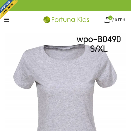
0
/
0
ГРН