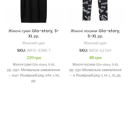
Жіночі сукні Glo-story, S-
Жіночі лосини Glo-story,
XL рр.
S-XL рр.
Жіночий одяг
Жіночий одяг
SKU:
WPO-3388-7
SKU:
WDK-b2769
220
грн
88
грн
Жіночі сукні Glo-story, S-XL
Жіночі лосини Glo-story, S-XL
рр.,гурт. Мінімальне замовлення
рр.,гурт Мінімальне замовлення
— 4 шт. Розмірний ряд: S/M, L/XL
— 4. Розмірний ряд: S, M, L, XL рр.
рр.