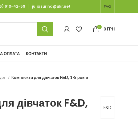
66) 910-42-59
juliazurina@ukr.net
FAQ
0
0
ГРН
А ОПЛАТА
КОНТАКТИ
гурт
Комплекти для дівчаток F&D, 1-5 років
ля дівчаток F&D,
F&D