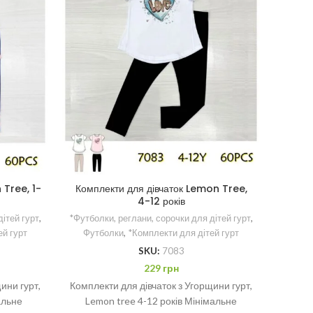
Компле
 Tree, 1-
Комплекти для дівчаток Lemon Tree,
4-12 років
дітей гурт
,
*Футболки, реглани, сорочки для дітей гурт
,
ей гурт
Футболки
,
*Комплекти для дітей гурт
Компле
SKU:
7083
гурт
229
грн
Роз
ини гурт,
Комплекти для дівчаток з Угорщини гурт,
альне
Lemon tree 4-12 років Мінімальне