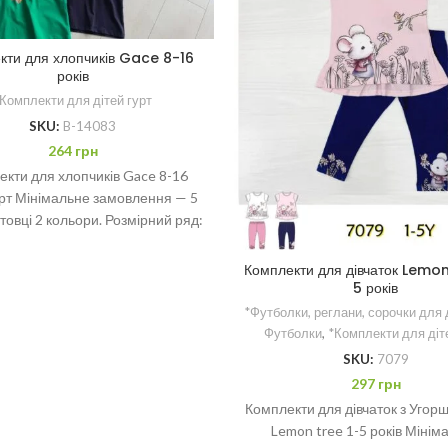
кти для хлопчиків Gace 8-16
років
Комплекти для дітей гурт
SKU:
B-14083
264
грн
кти для хлопчиків Gace 8-16
гурт Мінімальне замовлення — 5
стовці 2 кольори. Розмірний ряд:
8-10-12-14-16 років
Комплекти для дівчаток Lemon
5 років
*Футболки, реглани, сорочки для 
Футболки
,
*Комплекти для діт
SKU:
7079
297
грн
Комплекти для дівчаток з Угорщ
Lemon tree 1-5 років Мінім