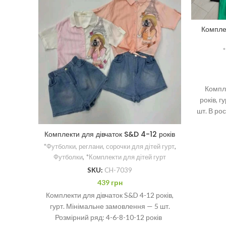
Компле
*
Компле
років, 
шт. В ро
Комплекти для дівчаток S&D 4-12 років
*Футболки, реглани, сорочки для дітей гурт
,
Футболки
,
*Комплекти для дітей гурт
SKU:
CH-7039
439
грн
Комплекти для дівчаток S&D 4-12 років,
гурт. Мінімальне замовлення — 5 шт.
Розмірний ряд: 4-6-8-10-12 років