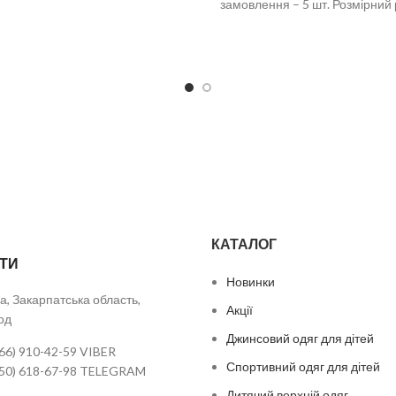
замовлення – 5 шт. Розмірний 
3-4-5 років
КАТАЛОГ
ТИ
Новинки
а, Закарпатська область,
Акції
од
Джинсовий одяг для дітей
66) 910-42-59 VIBER
Спортивний одяг для дітей
050) 618-67-98 TELEGRAM
Дитячий верхній одяг