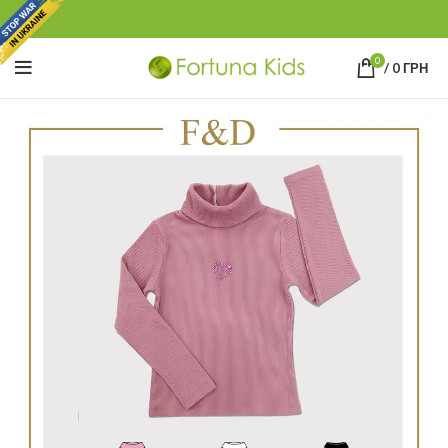
0
/
0
ГРН