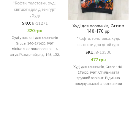
*Кофти, толстовки, худі,
світшоти для дітей гурт
,
Худі
SKU:
B-11271
Худі для хлопчиків, Grace
320
грн
140-170 рр
Худі утеплені для хлопчиків
*Кофти, толстовки, худі,
Grace, 146-176 рр, гурт
світшоти для дітей гурт
мінімальне замовлення — 6
SKU:
B-13330
штук. Розмірний ряд: 146, 152,
477
грн
158, 164, 170,176
Худі для хлопчиків, Grace 146-
176 рр, гурт. Стильний та
зручний варіант. Відмінно
поєднується зі спортивними
штанами чи джинсами.
Мінімальне замовлення