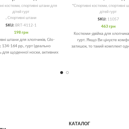
ні костюми, спортивні штани для
*Спортивні костюми, спортивні 
дітей гурт
дітей гурт
,
Спортивні штани
SKU:
11057
SKU:
BRT-4112-1
463
грн
198
грн
Костюми-двійка для хлопчика,
вні штани для хлопчиків, Glo-
гурт. Якщо Ви цінуєте комф
y, 134-164 рр., гурт Ідеально
затишок, то такий комплект од
ь для щоденної носки, активних
порадує. Мінімальне замовленн
ок. Мінімальне замовлення – 6.
В
КАТАЛОГ