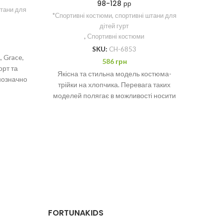
98-128 рр
штани для
*Спорт
*Спортивні костюми, спортивні штани для
дітей гурт
,
Спортивні костюми
SKU:
CH-6853
 Grace,
Костюм
586
грн
орт та
гурт 
Якісна та стильна модель костюма-
нозначно
вули
трійки на хлопчика. Перевага таких
я: 6 шт.
часу
моделей полягає в можливості носити
як комплект цілком, так і кожну
FORTUNAKIDS