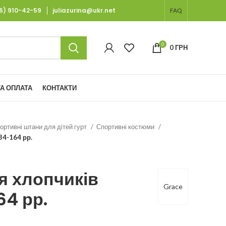
66) 910-42-59
juliazurina@ukr.net
FAQ
0
0
ГРН
А ОПЛАТА
КОНТАКТИ
ортивні штани для дітей гурт
Спортивні костюми
34-164 рр.
я хлопчиків
Grace
64 рр.