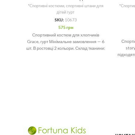
*Спортивні костюми, спортивні штани для
*Спортив
дітей гурт
SKU:
10673
575
грн
Спортивний костюм для хлопчиків
Спорти
Grace, гурт Мінімальне замовлення — 6
stor
шт. В ростовці 2 кольори. Склад тканини:
підходят
cotton 95%, lycra
прогулян