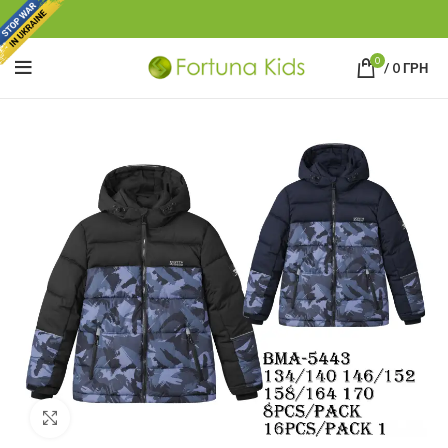
0
/
0
ГРН
Click to enlarge