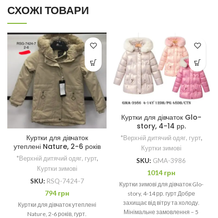
СХОЖІ ТОВАРИ
Куртки для дівчаток Glo-
story, 4-14 рр.
Куртки для дівчаток
*Верхній дитячий одяг, гурт
,
утеплені Nature, 2-6 років
Куртки зимові
*Верхній дитячий одяг, гурт
,
SKU:
GMA-3986
Куртки зимові
1014
грн
SKU:
RSQ-7424-7
Куртки зимові для дівчаток Glo-
794
грн
story, 4-14 рр. гурт Добре
захищає від вітру та холоду.
Куртки для дівчаток утеплені
Мінімальне замовлення – 5
Nature, 2-6 років, гурт.