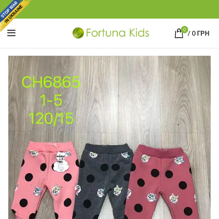
0
/
0
ГРН