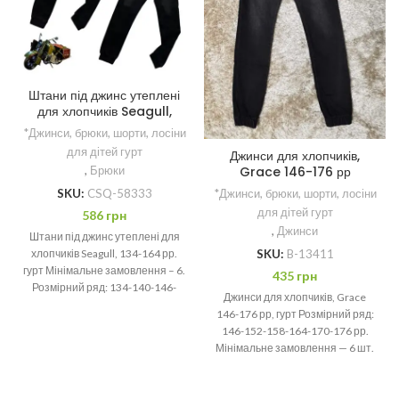
Штани під джинс утеплені
для хлопчиків Seagull,
134-164 рр.
*Джинси, брюки, шорти, лосіни
для дітей гурт
Джинси для хлопчиків,
Grace 146-176 рр
,
Брюки
*Джинси, брюки, шорти, лосіни
SKU:
CSQ-58333
для дітей гурт
586
грн
,
Джинси
Штани під джинс утеплені для
SKU:
B-13411
хлопчиків Seagull, 134-164 рр.
гурт Мінімальне замовлення – 6.
435
грн
Розмірний ряд: 134-140-146-
Джинси для хлопчиків, Grace
152-158-164 рр.
146-176 рр, гурт Розмірний ряд:
146-152-158-164-170-176 рр.
Мінімальне замовлення — 6 шт.
Якщо джинсові речі колись