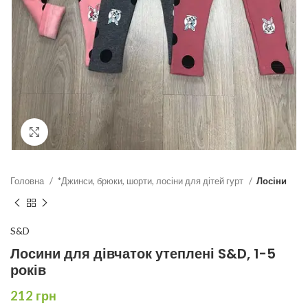
Click to enlarge
Головна
*Джинси, брюки, шорти, лосіни для дітей гурт
Лосіни
S&D
Лосини для дівчаток утеплені S&D, 1-5
років
212
грн