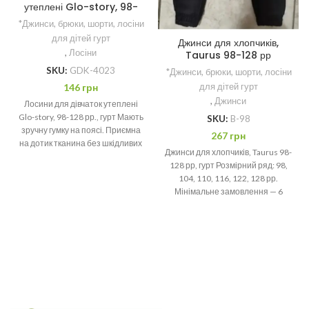
утеплені Glo-story, 98-
128 рр.
*Джинси, брюки, шорти, лосіни
для дітей гурт
Джинси для хлопчиків,
,
Лосіни
Taurus 98-128 рр
SKU:
GDK-4023
*Джинси, брюки, шорти, лосіни
для дітей гурт
146
грн
,
Джинси
Лосини для дівчаток утеплені
Glo-story, 98-128 рр., гурт Мають
SKU:
B-98
зручну гумку на поясі. Приємна
267
грн
на дотик тканина без шкідливих
Джинси для хлопчиків, Taurus 98-
барвників
128 рр, гурт Розмірний ряд: 98,
104, 110, 116, 122, 128 рр.
Мінімальне замовлення — 6