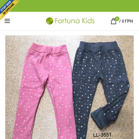
0
/
0
ГРН