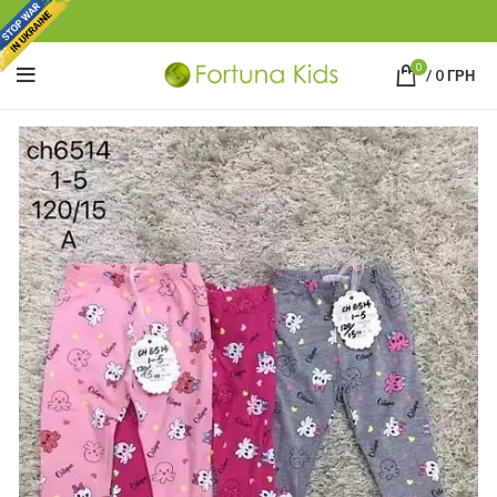
0
/
0
ГРН