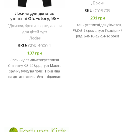
,
Брюки
SKU:
CY-9739
Лосини для дівчаток
231
грн
утеплені Glo-story, 98-
128 рр.
Штани утеплені для дівчаток,
*Джинси, брюки, шорти, лосіни
F&D 6-16 років, гурт Розмірний
для дітей гурт
ряд: 6-8-10-12-14-16 років
,
Лосіни
SKU:
GDK-4000-1
137
грн
Лосини для дівчаток утеплені
Glo-story, 98-128 рр., гурт Мають
зручну гумку на поясі. Приємна
на дотик тканина без шкідливих
барвників