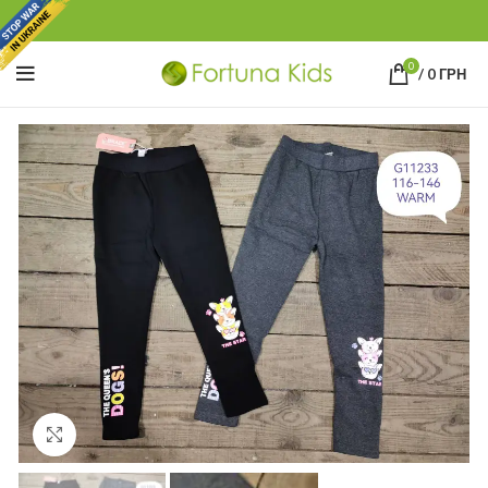
0
/
0
ГРН
Click to enlarge