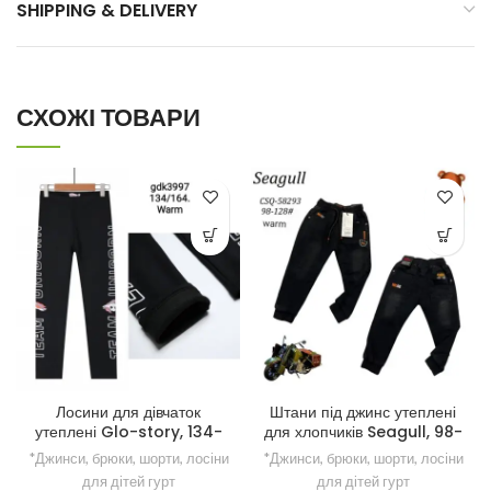
SHIPPING & DELIVERY
СХОЖІ ТОВАРИ
Лосини для дівчаток
Штани під джинс утеплені
утеплені Glo-story, 134-
для хлопчиків Seagull, 98-
164 рр.
128 рр.
*Джинси, брюки, шорти, лосіни
*Джинси, брюки, шорти, лосіни
для дітей гурт
для дітей гурт