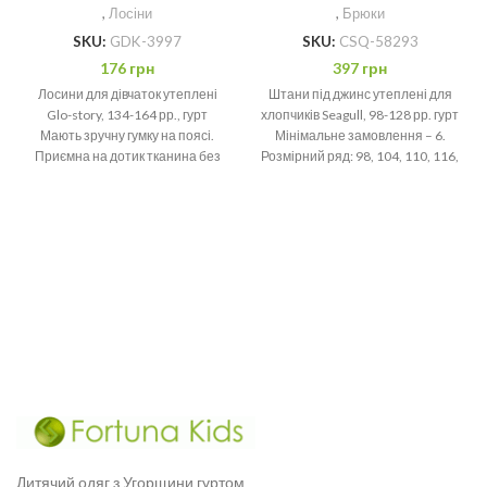
,
Лосіни
,
Брюки
SKU:
GDK-3997
SKU:
CSQ-58293
176
грн
397
грн
Лосини для дівчаток утеплені
Штани під джинс утеплені для
Glo-story, 134-164 рр., гурт
хлопчиків Seagull, 98-128 рр. гурт
Мають зручну гумку на поясі.
Мінімальне замовлення – 6.
Приємна на дотик тканина без
Розмірний ряд: 98, 104, 110, 116,
шкідливих барвників
Дитячий одяг з Угорщини гуртом