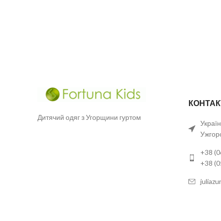
КОНТАК
Дитячий одяг з Угорщини гуртом
Україн
Ужгор
+38 (0
+38 (
juliaz