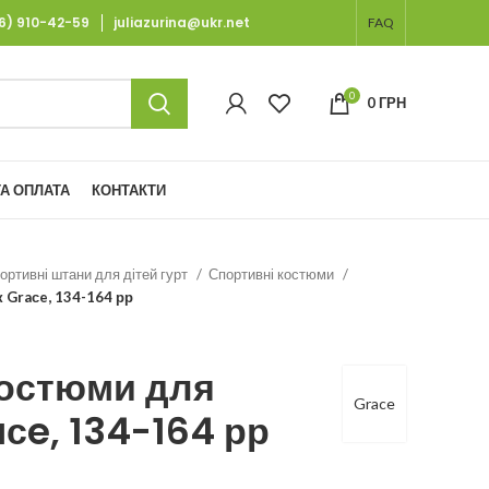
66) 910-42-59
juliazurina@ukr.net
FAQ
0
0
ГРН
А ОПЛАТА
КОНТАКТИ
ортивні штани для дітей гурт
Спортивні костюми
 Graсe, 134-164 рр
костюми для
Grace
aсe, 134-164 рр