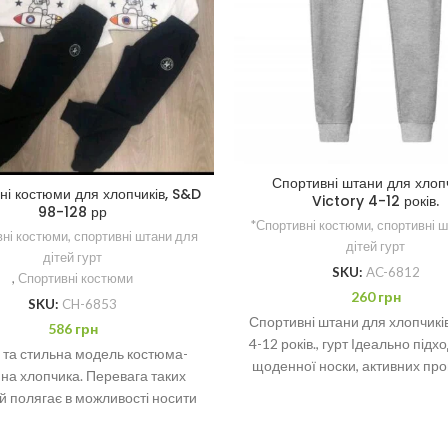
Спортивні штани для хлопч
ні костюми для хлопчиків, S&D
Victory 4-12 років.
98-128 рр
*Спортивні костюми, спортивні 
ні костюми, спортивні штани для
дітей гурт
дітей гурт
SKU:
AC-6812
,
Спортивні костюми
260
грн
SKU:
CH-6853
Спортивні штани для хлопчиків
586
грн
4-12 років., гурт Ідеально підх
 та стильна модель костюма-
щоденної носки, активних про
 на хлопчика. Перевага таких
Мінімальне замовлення – 
 полягає в можливості носити
омплект цілком, так і кожну