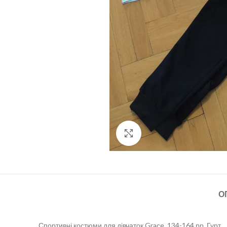
Click to enlarge
О
Спортивні костюми для дівчаток Graсe, 134-164 рр. Гурт.