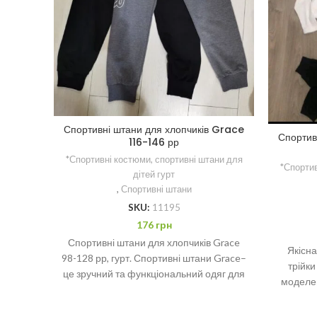
Спортивні штани для хлопчиків Grace
Спортив
116-146 рр
*Спортивні костюми, спортивні штани для
*Спортив
дітей гурт
,
Спортивні штани
SKU:
11195
176
грн
Спортивні штани для хлопчиків Grace
Якісна
98-128 рр, гурт. Спортивні штани Grace–
трійки
це зручний та функціональний одяг для
моделей
хлопчиків. Вони виготовлені
як к