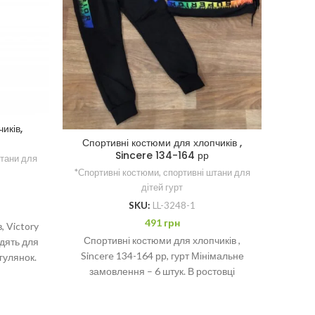
иків,
Спорти
Спортивні костюми для хлопчиків ,
Sincere 134-164 рр
штани для
*Спорт
*Спортивні костюми, спортивні штани для
дітей гурт
SKU:
LL-3248-1
491
грн
, Victory
Спортивні костюми для хлопчиків ,
Трикот
одять для
Sincere 134-164 рр, гурт Мінімальне
S&D, г
гулянок.
замовлення – 6 штук. В ростовці
іг
5 шт.
2 кольори. Склад: 65% Cotton, 35%
спор