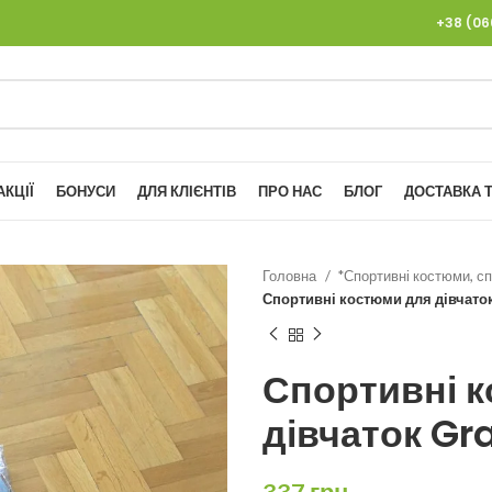
+38 (0
АКЦІЇ
БОНУСИ
ДЛЯ КЛІЄНТІВ
ПРО НАС
БЛОГ
ДОСТАВКА Т
Головна
*Спортивні костюми, сп
Спортивні костюми для дівчаток
Спортивні 
дівчаток Gr
337
грн