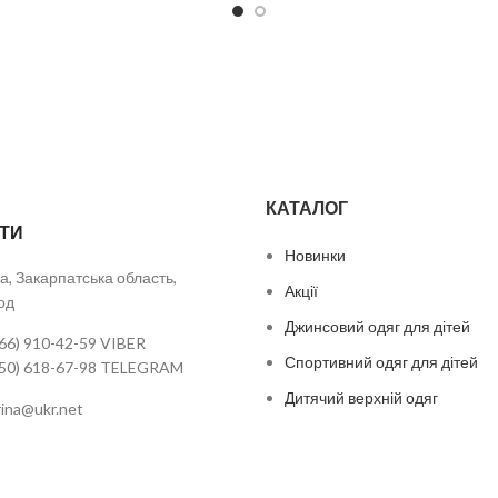
КАТАЛОГ
ТИ
Новинки
а, Закарпатська область,
Акції
од
Джинсовий одяг для дітей
66) 910-42-59 VIBER
Спортивний одяг для дітей
050) 618-67-98 TELEGRAM
Дитячий верхній одяг
urina@ukr.net