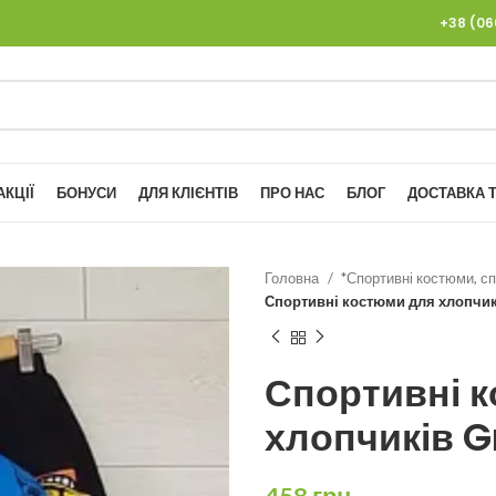
+38 (0
АКЦІЇ
БОНУСИ
ДЛЯ КЛІЄНТІВ
ПРО НАС
БЛОГ
ДОСТАВКА Т
Головна
*Спортивні костюми, сп
Спортивні костюми для хлопчикі
Спортивні 
хлопчиків G
458
грн