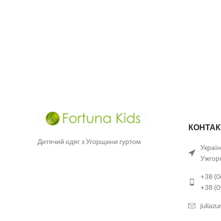
предметів – кофти та штанів. Костюм
КОНТАК
Дитячий одяг з Угорщини гуртом
Україн
Ужгор
+38 (0
+38 (
juliaz