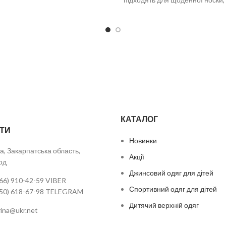
прогулянок. Мінімальне замовл
В
КАТАЛОГ
ТИ
Новинки
а, Закарпатська область,
Акції
од
Джинсовий одяг для дітей
66) 910-42-59 VIBER
Спортивний одяг для дітей
050) 618-67-98 TELEGRAM
Дитячий верхній одяг
urina@ukr.net