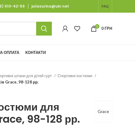
66) 910-42-59
juliazurina@ukr.net
FAQ
0
0
ГРН
А ОПЛАТА
КОНТАКТИ
ортивні штани для дітей гурт
Спортивні костюми
в Grace, 98-128 рр.
костюми для
Grace
race, 98-128 рр.