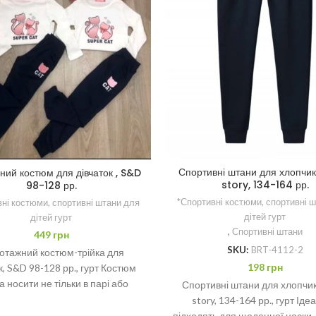
Спортивні штани для хлопчик
ний костюм для дівчаток , S&D
story, 134-164 рр.
98-128 рр.
*Спортивні костюми, спортивні 
ні костюми, спортивні штани для
дітей гурт
дітей гурт
,
Спортивні штани
449
грн
SKU:
BRT-4112-2
отажний костюм-трійка для
198
грн
к, S&D 98-128 рр., гурт Костюм
 носити не тільки в парі або
Спортивні штани для хлопчикі
комбінувати їх з іншими
story, 134-164 рр., гурт Іде
підходять для щоденної носки,