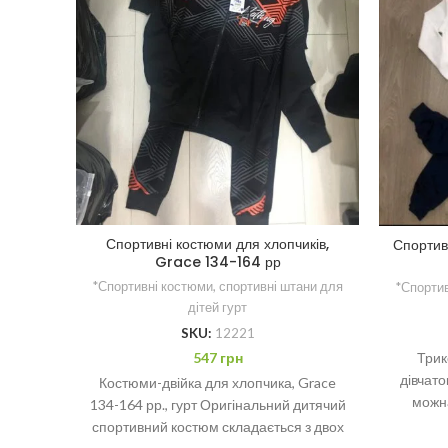
Спортивні костюми для хлопчиків,
Спортив
Grace 134-164 рр
*Спортивні костюми, спортивні штани для
*Спортив
дітей гурт
SKU:
12221
547
грн
Трик
дівчато
Костюми-двійка для хлопчика, Grace
можна
134-164 рр., гурт Оригінальний дитячий
спортивний костюм складається з двох