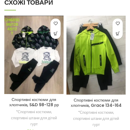
СХОЖІ ТОВАРИ
Спортивні костюми для
Спортивні костюми для
хлопчиків, S&D 98-128 рр
хлопчиків, Grace 134-164
рр
*Спортивні костюми,
*Спортивні костюми,
спортивні штани для дітей
спортивні штани для дітей
гурт
гурт