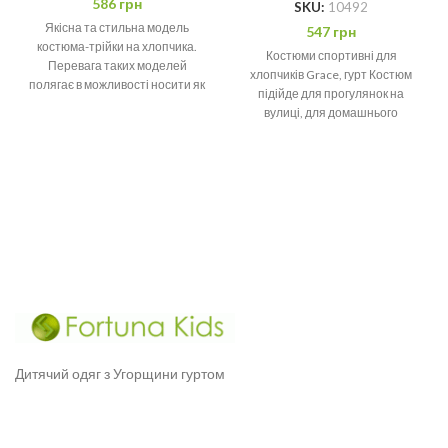
586
грн
SKU:
10492
Якісна та стильна модель
547
грн
костюма-трійки на хлопчика.
Костюми спортивні для
Перевага таких моделей
хлопчиків Grace, гурт Костюм
полягає в можливості носити як
підійде для прогулянок на
комплект цілком, так і кожну
вулиці, для домашнього
проведення часу або
повсякденних прогулянок.
Мінімальне
Дитячий одяг з Угорщини гуртом