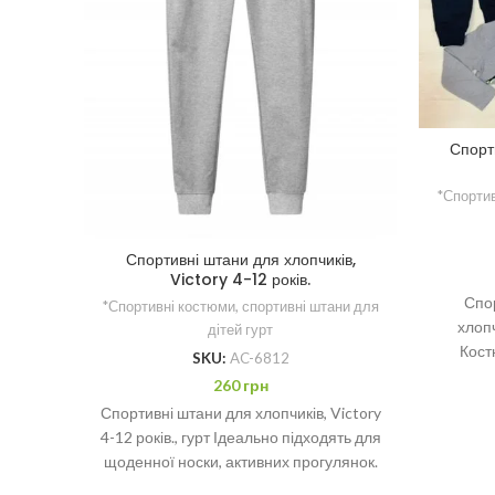
Спорт
*Спортив
Спортивні штани для хлопчиків,
Victory 4-12 років.
Спо
*Спортивні костюми, спортивні штани для
хлопч
дітей гурт
Кост
SKU:
AC-6812
зручні
260
грн
Спортивні штани для хлопчиків, Victory
4-12 років., гурт Ідеально підходять для
щоденної носки, активних прогулянок.
Мінімальне замовлення – 5 шт.