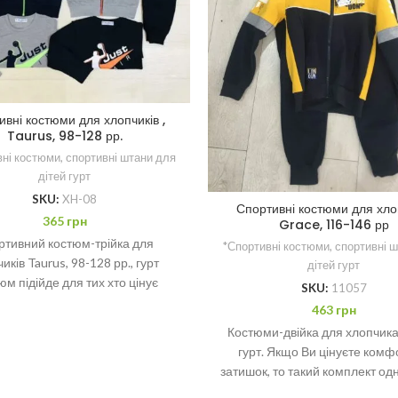
ивні костюми для хлопчиків ,
Taurus, 98-128 рр.
ні костюми, спортивні штани для
дітей гурт
SKU:
XH-08
Спортивні костюми для хло
365
грн
Grace, 116-146 рр
ртивний костюм-трійка для
*Спортивні костюми, спортивні 
иків Taurus, 98-128 рр., гурт
дітей гурт
юм підійде для тих хто цінує
SKU:
11057
сть, простоту і свободу рухів.
463
грн
Мінімальне
Костюми-двійка для хлопчика,
гурт. Якщо Ви цінуєте комф
затишок, то такий комплект од
порадує. Мінімальне замовленн