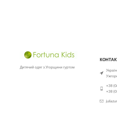
КОНТАК
Дитячий одяг з Угорщини гуртом
Україн
Ужгор
+38 (0
+38 (
juliaz