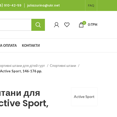
66) 910-42-59
juliazurina@ukr.net
FAQ
0
0
ГРН
А ОПЛАТА
КОНТАКТИ
ортивні штани для дітей гурт
Спортивні штани
ctive Sport, 146-176 рр.
штани для
Active Sport
tive Sport,