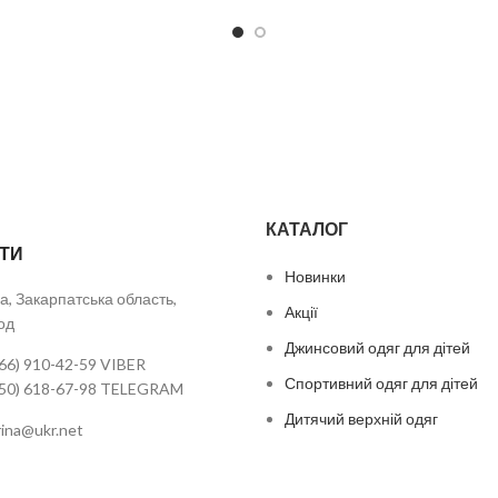
КАТАЛОГ
ТИ
Новинки
а, Закарпатська область,
Акції
од
Джинсовий одяг для дітей
66) 910-42-59 VIBER
Спортивний одяг для дітей
050) 618-67-98 TELEGRAM
Дитячий верхній одяг
urina@ukr.net