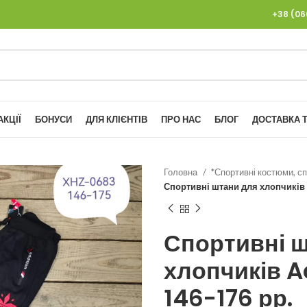
+38 (0
АКЦІЇ
БОНУСИ
ДЛЯ КЛІЄНТІВ
ПРО НАС
БЛОГ
ДОСТАВКА Т
Головна
*Спортивні костюми, сп
Спортивні штани для хлопчиків A
Спортивні 
хлопчиків Ac
146-176 рр.