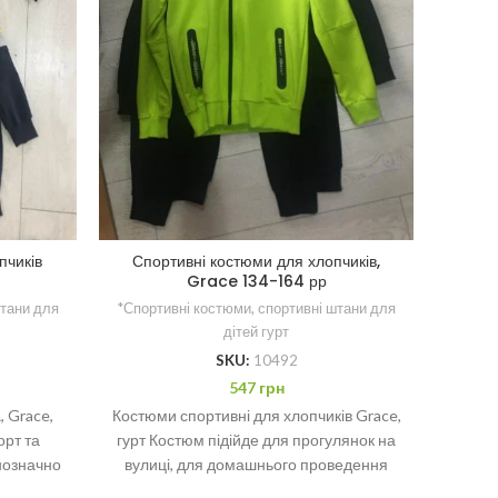
Спорт
пчиків
Спортивні костюми для хлопчиків,
Grace 134-164 рр
*Спорт
штани для
*Спортивні костюми, спортивні штани для
дітей гурт
SKU:
10492
Якіс
547
грн
трій
 Grace,
Костюми спортивні для хлопчиків Grace,
модел
орт та
гурт Костюм підійде для прогулянок на
я
нозначно
вулиці, для домашнього проведення
я: 6 шт.
часу або повсякденних прогулянок.