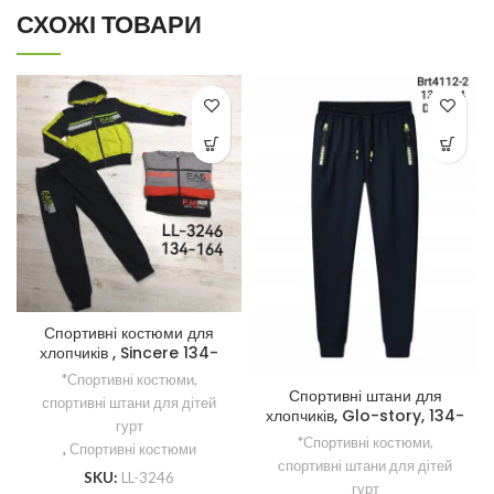
СХОЖІ ТОВАРИ
Спортивні костюми для
хлопчиків , Sincere 134-
164 рр
*Спортивні костюми,
Спортивні штани для
спортивні штани для дітей
хлопчиків, Glo-story, 134-
гурт
164 рр.
*Спортивні костюми,
,
Спортивні костюми
спортивні штани для дітей
SKU:
LL-3246
гурт