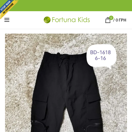
0
/
0
ГРН