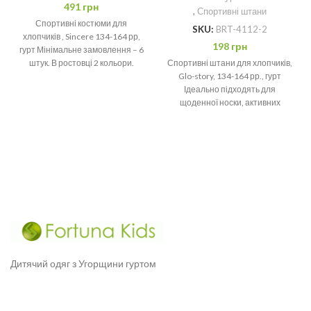
491
грн
,
Спортивні штани
Спортивні костюми для
SKU:
BRT-4112-2
хлопчиків , Sincere 134-164 рр,
198
грн
гурт Мінімальне замовлення – 6
Спортивні штани для хлопчиків,
штук. В ростовці 2 кольори.
Glo-story, 134-164 рр., гурт
Склад: 65% Cotton, 35%
Ідеально підходять для
щоденної носки, активних
прогулянок. Мінімальне
замовлення – 6. В
Дитячий одяг з Угорщини гуртом