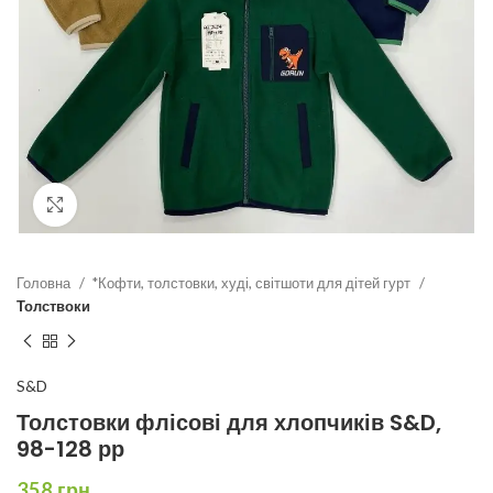
Click to enlarge
Головна
*Кофти, толстовки, худі, світшоти для дітей гурт
Толствоки
S&D
Толстовки флісові для хлопчиків S&D,
98-128 рр
358
грн