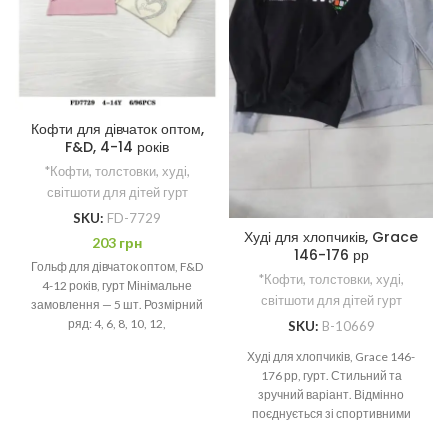
Кофти для дівчаток оптом,
F&D, 4-14 років
*Кофти, толстовки, худі,
світшоти для дітей гурт
SKU:
FD-7729
Худі для хлопчиків, Grace
203
грн
146-176 рр
Гольф для дівчаток оптом, F&D
*Кофти, толстовки, худі,
4-12 років, гурт Мінімальне
світшоти для дітей гурт
замовлення — 5 шт. Розмірний
ряд: 4, 6, 8, 10, 12,
SKU:
B-10669
Худі для хлопчиків, Grace 146-
176 рр, гурт. Стильний та
зручний варіант. Відмінно
поєднується зі спортивними
штанами чи джинсами.