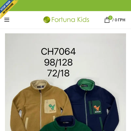
0
/
0
ГРН