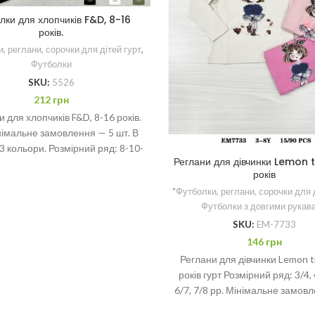
лки для хлопчиків F&D, 8-16
років.
, реглани, сорочки для дітей гурт
,
Футболки
SKU:
5526
212
грн
 для хлопчиків F&D, 8-16 років.
німальне замовлення — 5 шт. В
 3 кольори. Розмірний ряд: 8-10-
Реглани для дівчинки Lemon t
12-14-16 років
років
*Футболки, реглани, сорочки для 
Футболки з довгими рукав
SKU:
EM-7733
146
грн
Реглани для дівчинки Lemon t
років гурт Розмірний ряд: 3/4, 
6/7, 7/8 рр. Мінімальне замов
шт.