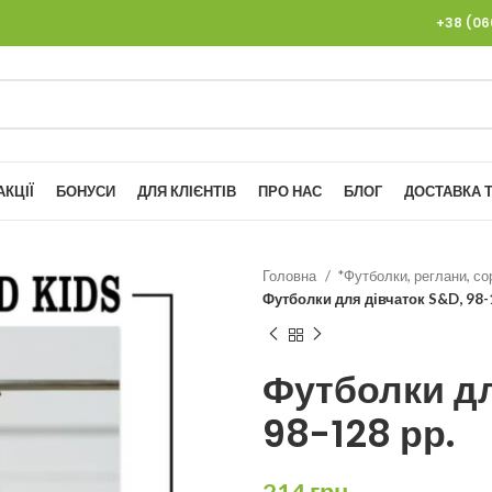
+38 (0
АКЦІЇ
БОНУСИ
ДЛЯ КЛІЄНТІВ
ПРО НАС
БЛОГ
ДОСТАВКА Т
Головна
*Футболки, реглани, со
Футболки для дівчаток S&D, 98-
Футболки дл
98-128 рр.
214
грн