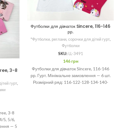
Фут
*Футбол
Футболки для дівчаток Sincere, 116-146
рр.
*Футболки, реглани, сорочки для дітей гурт
,
Футболки
Футбол
SKU:
LL-3491
Гурт 
146
грн
ростов
Футболки для дівчаток Sincere, 116-146
ree, 3-8
рр. Гурт. Мінімальне замовлення — 6 шт.
Розмірний ряд: 116-122-128-134-140-
дітей гурт
,
146 рр
ами
ree, 3-8
4/5, 5/6,
лення — 5