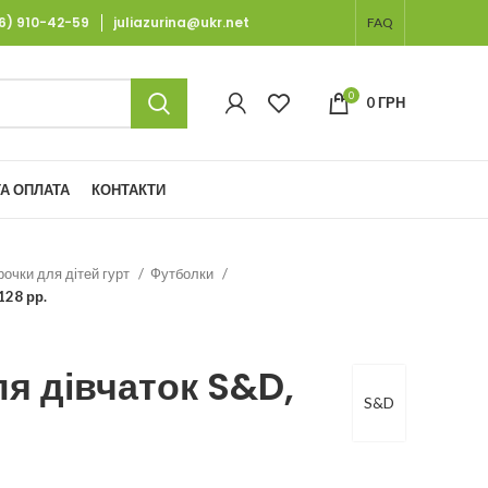
66) 910-42-59
juliazurina@ukr.net
FAQ
0
0
ГРН
А ОПЛАТА
КОНТАКТИ
рочки для дітей гурт
Футболки
128 рр.
я дівчаток S&D,
S&D