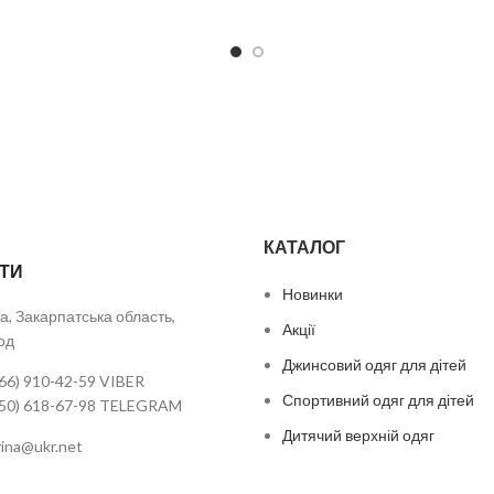
КАТАЛОГ
ТИ
Новинки
а, Закарпатська область,
Акції
од
Джинсовий одяг для дітей
66) 910-42-59 VIBER
Спортивний одяг для дітей
050) 618-67-98 TELEGRAM
Дитячий верхній одяг
urina@ukr.net