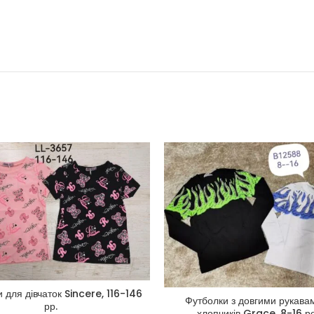
 для дівчаток Sincere, 116-146
Футболки з довгими рукава
рр.
хлопчиків Grace, 8-16 ро