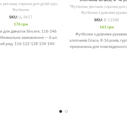
, реглани, сорочки для дітей гурт
,
*Футболки, реглани, сорочки для 
Футболки
Футболки з довгими рукав
SKU:
LL-3657
SKU:
В-12588
176
грн
161
грн
 для дівчаток Sincere, 116-146
Футболки з довгими рукава
. Мінімальне замовлення — 6 шт.
хлопчиків Grace, 8-16 років, гу
ий ряд: 116-122-128-134-140-
призначена для повсякденного
146 рр
Відмінно поєднується з буд
одягом