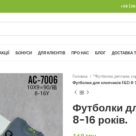
+38 (0
АКЦІЇ
БОНУСИ
ДЛЯ КЛІЄНТІВ
ПРО НАС
БЛОГ
ДОСТАВКА Т
Головна
*Футболки, реглани, со
Футболки для хлопчиків F&D 8-1
Футболки дл
8-16 років.
168
грн