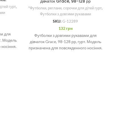
дівчаток Grace, 98-128 рр
дітей гурт
,
*Футболки, реглани, сорочки для дітей гурт
,
ами
Футболки з довгими рукавами
Футбол
SKU:
G-12289
Гурт 
132
грн
ростов
ми для
Футболки з довгими рукавами для
рт. Модель
дівчаток Grace, 98-128 рр, гурт. Модель
 носіння.
призначена для повсякденного носіння.
ь-яким
Відмінно поєднується з будь-яким
одягом