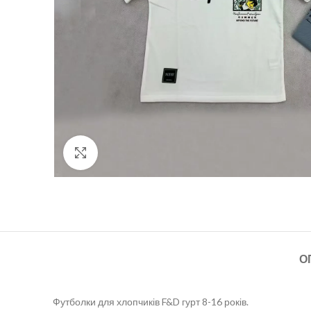
Click to enlarge
О
Футболки для хлопчиків F&D гурт 8-16 років.