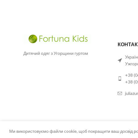
КОНТАК
Дитячий одяг з Угорщини гуртом
Україн
Ужгор
+38 (0
+38 (
juliaz
Ми використовуємо файли cookie, щоб покращити ваш досвід роб
2023 FortunaKids Всі права захищені.