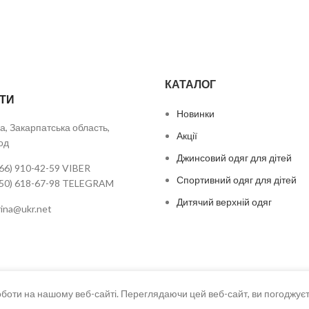
КАТАЛОГ
ТИ
Новинки
а, Закарпатська область,
Акції
од
Джинсовий одяг для дітей
66) 910-42-59 VIBER
Спортивний одяг для дітей
050) 618-67-98 TELEGRAM
Дитячий верхній одяг
urina@ukr.net
оти на нашому веб-сайті. Переглядаючи цей веб-сайт, ви погоджуєт