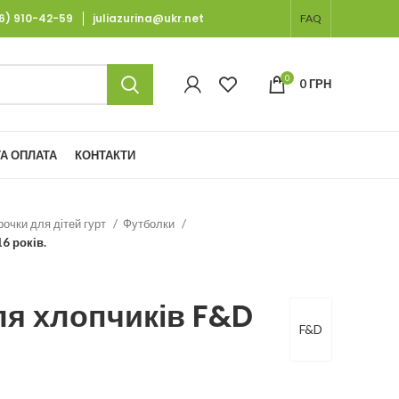
66) 910-42-59
juliazurina@ukr.net
FAQ
0
0
ГРН
А ОПЛАТА
КОНТАКТИ
рочки для дітей гурт
Футболки
6 років.
я хлопчиків F&D
F&D