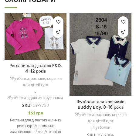
Реглани для дівчаток F&D,
4-12 років
*Футболки, реглани, сорочки
для дітей гурт
,
Футболки з довгими рукавами
Футболки для хлопчиків
SKU:
CY-9753
Buddy Boy, 8-16 років
161
грн
*Футболки, реглани, сорочки
Реглани для дівчаток F&D 4-12
для дітей гурт
років, гурт Мінімальне
,
Футболки
замовлення — 5 шт. Матеріал
SKU:
YY-2804