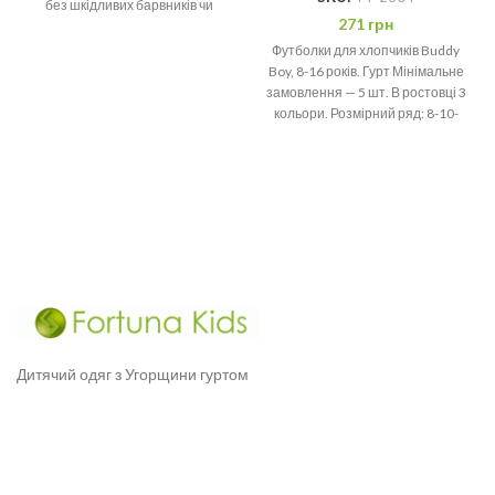
без шкідливих барвників чи
271
грн
хімікатів, абсолютно безпечний.
Футболки для хлопчиків Buddy
Boy, 8-16 років. Гурт Мінімальне
замовлення — 5 шт. В ростовці 3
кольори. Розмірний ряд: 8-10-
12-14-16
Дитячий одяг з Угорщини гуртом