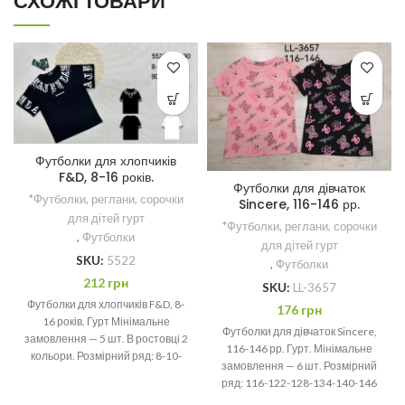
СХОЖІ ТОВАРИ
Футболки для хлопчиків
F&D, 8-16 років.
Футболки для дівчаток
*Футболки, реглани, сорочки
Sincere, 116-146 рр.
для дітей гурт
*Футболки, реглани, сорочки
,
Футболки
для дітей гурт
SKU:
5522
,
Футболки
212
грн
SKU:
LL-3657
Футболки для хлопчиків F&D, 8-
176
грн
16 років. Гурт Мінімальне
Футболки для дівчаток Sincere,
замовлення — 5 шт. В ростовці 2
116-146 рр. Гурт. Мінімальне
кольори. Розмірний ряд: 8-10-
замовлення — 6 шт. Розмірний
12-14-16 років
ряд: 116-122-128-134-140-146
рр