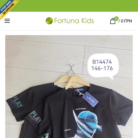
0
/
0
ГРН