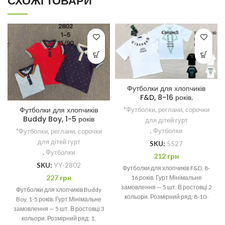
СХОЖІ ТОВАРИ
Футболки для хлопчиків
F&D, 8-16 років.
Футболки для хлопчиків
*Футболки, реглани, сорочки
Buddy Boy, 1-5 років
для дітей гурт
,
Футболки
*Футболки, реглани, сорочки
для дітей гурт
SKU:
5527
,
Футболки
212
грн
SKU:
YY-2802
Футболки для хлопчиків F&D, 8-
227
грн
16 років. Гурт Мінімальне
замовлення — 5 шт. В ростовці 2
Футболки для хлопчиків Buddy
кольори. Розмірний ряд: 8-10-
Boy, 1-5 років. Гурт Мінімальне
12-14-16 років
замовлення — 5 шт. В ростовці 3
кольори. Розмірний ряд: 1,