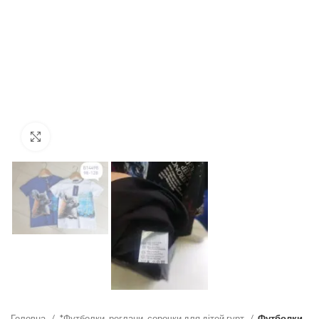
Click to enlarge
Головна
*Футболки, реглани, сорочки для дітей гурт
Футболки