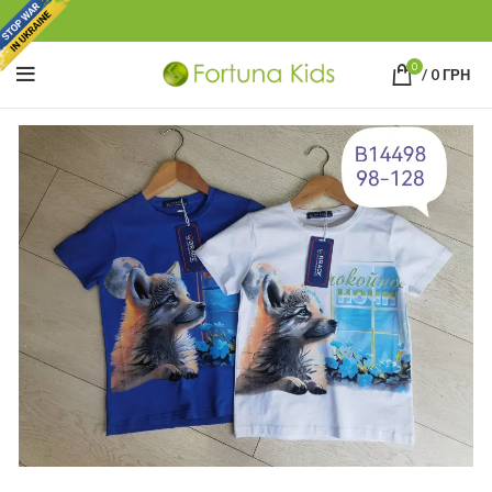
0
/
0
ГРН