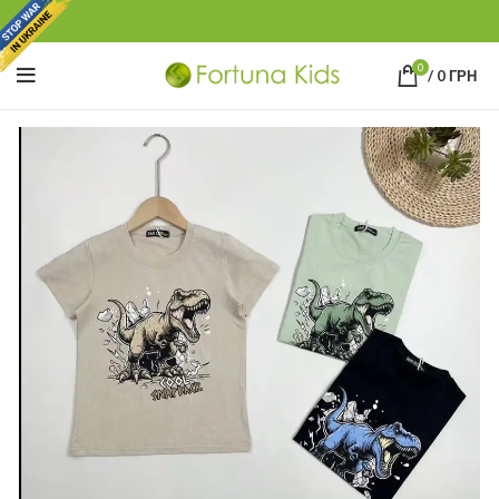
0
/
0
ГРН