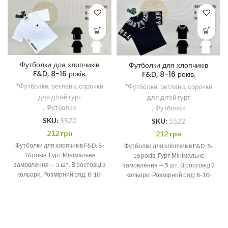
Футболки для хлопчиків
Футболки для хлопчиків
F&D, 8-16 років.
F&D, 8-16 років.
*Футболки, реглани, сорочки
*Футболки, реглани, сорочки
для дітей гурт
для дітей гурт
,
Футболки
,
Футболки
SKU:
5520
SKU:
5522
212
грн
212
грн
Футболки для хлопчиків F&D, 8-
Футболки для хлопчиків F&D, 8-
16 років. Гурт Мінімальне
16 років. Гурт Мінімальне
замовлення — 5 шт. В ростовці 3
замовлення — 5 шт. В ростовці 2
кольори. Розмірний ряд: 8-10-
кольори. Розмірний ряд: 8-10-
12-14-16 років
12-14-16 років