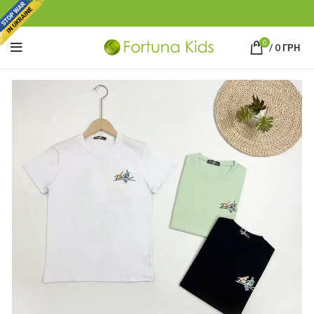
0
/
0
ГРН