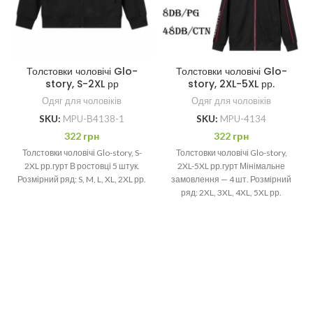
Толстовки чоловічі Glo-
Толстовки чоловічі Glo-
story, S-2XL рр
story, 2XL-5XL рр.
Одяг для чоловіків
Одяг для чоловіків
SKU:
MPU-В4138-1
SKU:
MPU-4134
322
грн
322
грн
Толстовки чоловічі Glo-story, S-
Толстовки чоловічі Glo-story,
2XL рр.гурт В ростовці 5 штук.
2XL-5XL рр.гурт Мінімальне
Розмірний ряд: S, M, L, XL, 2XL рр.
замовлення — 4 шт. Розмірний
ряд: 2XL, 3XL, 4XL, 5XL рр.