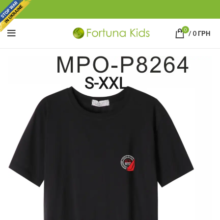
0
/
0
ГРН