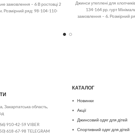
Джинси утеплені для хлопчиків
не замовлення – 6 В ростовці 2
134-164 рр. гурт Мінімал
и. Розмірний ряд: 98-104-110-
замовлення – 6. Розмірний ря
6-122-128 рр. Склад: 95%
140-146-152-158-164 р
КАТАЛОГ
ТИ
Новинки
а, Закарпатська область,
Акції
од
Джинсовий одяг для дітей
66) 910-42-59 VIBER
Спортивний одяг для дітей
050) 618-67-98 TELEGRAM