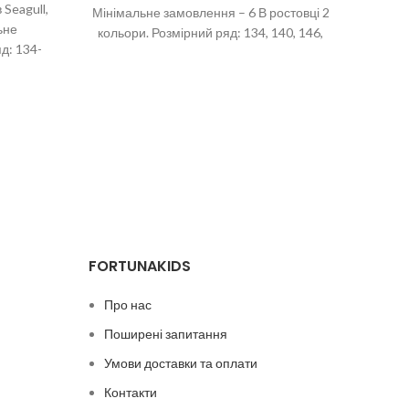
 Seagull,
Мінімальне замовлення – 6 В ростовці 2
ьне
кольори. Розмірний ряд: 134, 140, 146,
д: 134-
152,
р.
FORTUNAKIDS
Про нас
Поширені запитання
Умови доставки та оплати
Контакти