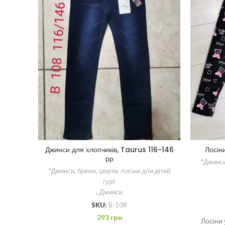
Лосін
Джинси для хлопчиків, Taurus 116-146
рр
*Джинси
*Джинси, брюки, шорти, лосіни для дітей
гурт
,
Джинси
SKU:
B-108
293
грн
Лосіни 