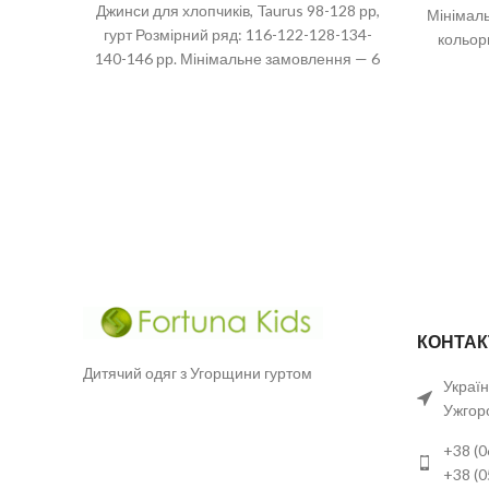
Джинси для хлопчиків, Taurus 98-128 рр,
Мінімаль
гурт Розмірний ряд: 116-122-128-134-
кольор
140-146 рр. Мінімальне замовлення — 6
11
шт. Якщо джинсові речі колись
КОНТАК
Дитячий одяг з Угорщини гуртом
Україн
Ужгор
+38 (0
+38 (