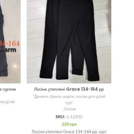
Лоси
*Джин
Лосіни утеплені Grace 134-164 рр
в гуртом
*Джинси, брюки, шорти, лосіни для дітей
ля дітей
гурт
Лосини
,
Лосіни
134-16
SKU:
G-12300
пояс
220
грн
Лосіни утеплені Grace 134-164 рр, гурт