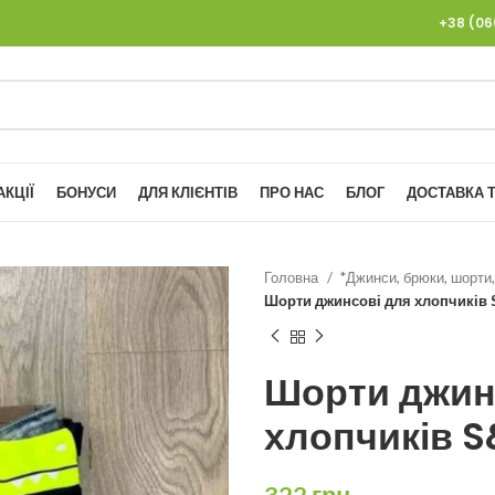
+38 (0
АКЦІЇ
БОНУСИ
ДЛЯ КЛІЄНТІВ
ПРО НАС
БЛОГ
ДОСТАВКА Т
Головна
*Джинси, брюки, шорти,
Шорти джинсові для хлопчиків 
Шорти джин
хлопчиків S
322
грн