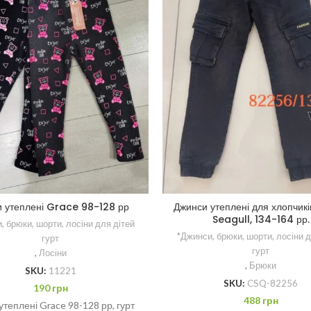
и утеплені Grace 98-128 рр
Джинси утеплені для хлопчикі
Seagull, 134-164 рр.
, брюки, шорти, лосіни для дітей
*Джинси, брюки, шорти, лосіни д
гурт
гурт
,
Лосіни
,
Брюки
SKU:
11221
SKU:
CSQ-82256
190
грн
488
грн
утеплені Grace 98-128 рр, гурт