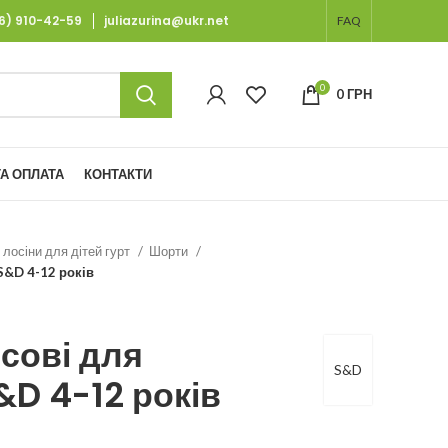
66) 910-42-59
juliazurina@ukr.net
FAQ
0
0
ГРН
А ОПЛАТА
КОНТАКТИ
 лосіни для дітей гурт
Шорти
S&D 4-12 років
сові для
S&D
&D 4-12 років