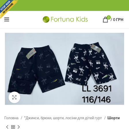
0
/
0
ГРН
Click to enlarge
Головна
*Джинси, брюки, шорти, лосіни для дітей гурт
Шорти