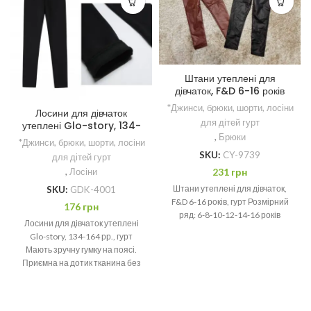
Штани утеплені для
дівчаток, F&D 6-16 років
*Джинси, брюки, шорти, лосіни
Лосини для дівчаток
для дітей гурт
утеплені Glo-story, 134-
,
Брюки
164 рр.
*Джинси, брюки, шорти, лосіни
SKU:
CY-9739
для дітей гурт
231
грн
,
Лосіни
Штани утеплені для дівчаток,
SKU:
GDK-4001
F&D 6-16 років, гурт Розмірний
176
грн
ряд: 6-8-10-12-14-16 років
Лосини для дівчаток утеплені
Glo-story, 134-164 рр., гурт
Мають зручну гумку на поясі.
Приємна на дотик тканина без
шкідливих барвників