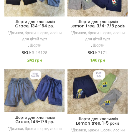
Шорти для хлопчиків
Шорти для хлопчиків
Grace, 134-164 рр.
Lemon tree, 3/4-7/8 років
*Джинси, брюки, шорти, лосіни
*Джинси, брюки, шорти, лосіни
для дітей гурт
для дітей гурт
,
Шорти
,
Шорти
SKU:
B-15128
SKU:
7171
241
грн
148
грн
Шорти для хлопчиків
Шорти для хлопчиків
Grace, 146-176 рр.
Lemon tree, 1-5 років
*Джинси, брюки, шорти, лосіни
*Джинси, брюки, шорти, лосіни