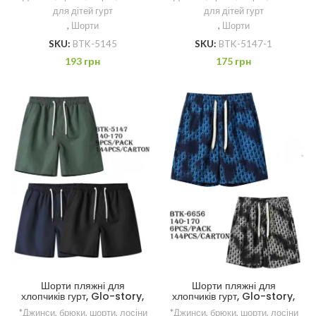
для дітей гурт
для дітей гурт
,
Шорти
,
Шорти
SKU:
BTK-5145
SKU:
BTK-5147-1
193
грн
175
грн
Шорти пляжні для
Шорти пляжні для
хлопчиків гурт, Glo-story,
хлопчиків гурт, Glo-story,
140-170 рр.
140-170 рр.
*Джинси, брюки, шорти, лосіни
*Джинси, брюки, шорти, лосіни