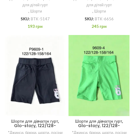
для дітей гурт
для дітей гурт
,
Шорти
,
Шорти
SKU:
BTK-5147
SKU:
BTK-6656
193
грн
245
грн
Шорти для дівчаток гурт,
Шорти для дівчаток гурт,
Glo-story, 122/128-
Glo-story, 122/128-
158/164 рр.
158/164 рр.
*Джинси, брюки, шорти, лосіни
*Джинси, брюки, шорти, лосіни