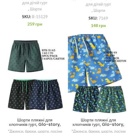
для дітей гурт
для дітей гурт
,
Шорти
,
Шорти
SKU:
B-15129
SKU:
7169
259
грн
148
грн
Шорти пляжні для
Шорти пляжні для
хлопчиків гурт, Glo-story,
хлопчиків гурт, Glo-story,
140-170 рр.
104-134 рр.
*Джинси, брюки, шорти, лосіни
*Джинси, брюки, шорти, лосіни