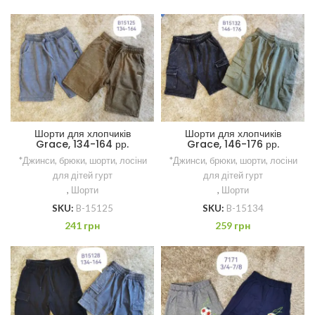
Шорти для хлопчиків
Шорти для хлопчиків
Grace, 134-164 рр.
Grace, 146-176 рр.
*Джинси, брюки, шорти, лосіни
*Джинси, брюки, шорти, лосіни
для дітей гурт
для дітей гурт
,
Шорти
,
Шорти
SKU:
B-15125
SKU:
B-15134
241
грн
259
грн