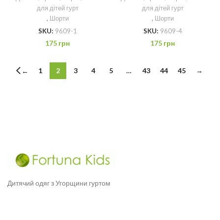
для дітей гурт
для дітей гурт
,
Шорти
,
Шорти
SKU:
9609-1
SKU:
9609-4
175
грн
175
грн
1
2
3
4
5
…
43
44
45
→
←
Дитячий одяг з Угорщини гуртом