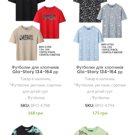
Футболки для хлопчиків
Футболки для хлопчиків
Glo-Story 134-164 рр
Glo-Story 134-164 рр
Товар в наличии
,
Товар в наличии
,
*Футболки, реглани, сорочки
*Футболки, реглани, сорочки
для дітей гурт
для дітей гурт
,
Футболки
,
Футболки
SKU:
BPO-4788
SKU:
BPO-4794
168
грн
175
грн