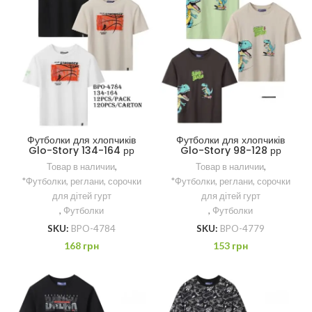
Футболки для хлопчиків
Футболки для хлопчиків
Glo-Story 134-164 рр
Glo-Story 98-128 рр
Товар в наличии
,
Товар в наличии
,
*Футболки, реглани, сорочки
*Футболки, реглани, сорочки
для дітей гурт
для дітей гурт
,
Футболки
,
Футболки
SKU:
BPO-4784
SKU:
BPO-4779
168
грн
153
грн