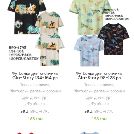
Футболки для хлопчиків
Футболки для хлопчиків
Glo-Story 134-164 рр
Glo-Story 98-128 рр
Товар в наличии
,
Товар в наличии
,
*Футболки, реглани, сорочки
*Футболки, реглани, сорочки
для дітей гурт
для дітей гурт
,
Футболки
,
Футболки
SKU:
BPO-4795
SKU:
BPO-4778
168
грн
153
грн