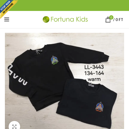
0
/
0
FT
Click to enlarge