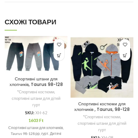
СХОЖІ ТОВАРИ
Спортивні штани для
хлопчиків, Taurus 98-128
рр
*Спортивні костюми,
спортивні штани для дітей
Спортивні костюми для
гурт
хлопчиків , Taurus, 98-128
SKU:
XH-62
рр.
*Спортивні костюми,
1603
Ft
спортивні штани для дітей
Спортивні штани для хлопчиків,
гурт
Taurus 98-128 рр, гурт. Дитячі
SKU:
XH-08