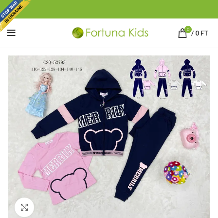
0
/
0
FT
Click to enlarge