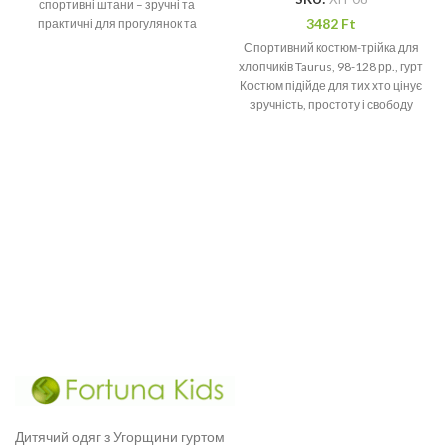
спортивні штани – зручні та
3482
Ft
практичні для прогулянок та
поїздок .
Спортивний костюм-трійка для
хлопчиків Taurus, 98-128 рр., гурт
Костюм підійде для тих хто цінує
зручність, простоту і свободу
рухів. Мінімальне
Дитячий одяг з Угорщини гуртом