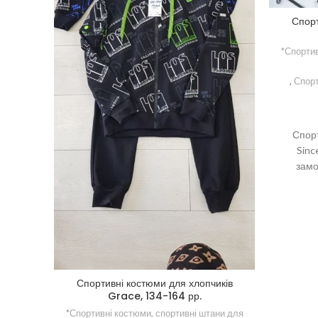
Спорт
*Спортив
,
Спорт
Спорт
Sinc
замо
2 кольо
Спортивні костюми для хлопчиків
Grace, 134-164 рр.
*Спортивні костюми, спортивні штани для