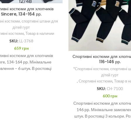
ивні костюми для хлопчиків
Sincere, 134-164 рр.
ні костюми, спортивні штани для
дітей гурт
ивні костюми
,
Товар в наличии
SKU:
LL-3768
659
грн
ивні костюми для хлопчиків
Спортивні костюми для хлопчи
116-146 рр.
ere, 134-164 рр. Мінімальне
влення – 6 штук. В ростовці
*Спортивні костюми, спортивні 
ри. Розмірний ряд 134-140-146-
дітей гурт
152-158-164 рр
,
Спортивні костюми
,
Товар в 
SKU:
CH-7100
600
грн
Спортивні костюми для хлопчи
146 рр. Мінімальне замовле
штук. В ростовці 3 кольори. Р
ряд 116-122-128-134-140-1