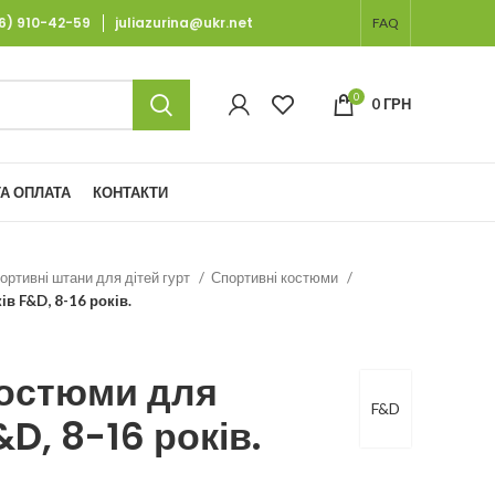
66) 910-42-59
juliazurina@ukr.net
FAQ
0
0
ГРН
А ОПЛАТА
КОНТАКТИ
ортивні штани для дітей гурт
Спортивні костюми
в F&D, 8-16 років.
костюми для
F&D
D, 8-16 років.