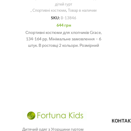
дітей гурт
,
Спортивні костюми
,
Товар в наличии
SKU:
B-13846
644
грн
Спортивні костюми для хлопчиків Grace,
134-164 рр. Мінімальне замовлення – 6
штук. В ростовці 2 кольори. Розмірний
ряд 134-140-146-152-158-164 рр
КОНТАК
Дитячий одяг з Угорщини гуртом