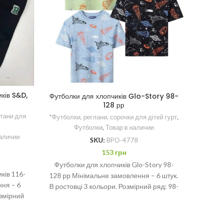
Фут
*Футбол
Футбо
років.
ків S&D,
Футболки для хлопчиків Glo-Story 98-
128 рр
В рост
штани для
*Футболки, реглани, сорочки для дітей гурт
,
Футболки
,
Товар в наличии
наличии
SKU:
BPO-4778
153
грн
Футболки для хлопчиків Glo-Story 98-
ків 116-
128 рр Мінімальне замовлення – 6 штук.
ння – 6
В ростовці 3 кольори. Розмірний ряд: 98-
озмірний
104-110-116-122-128 рр
46 рр