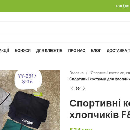
+38 (0
АКЦІЇ
БОНУСИ
ДЛЯ КЛІЄНТІВ
ПРО НАС
БЛОГ
ДОСТАВКА Т
Головна
*Спортивні костюми, сп
Спортивні костюми для хлопчикі
Спортивні 
хлопчиків F&
534
грн