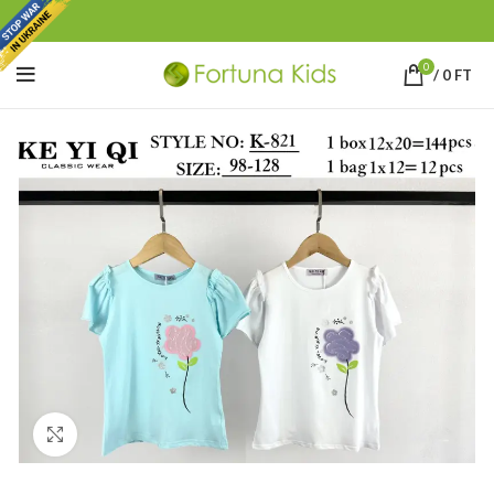
0
/
0
FT
Click to enlarge