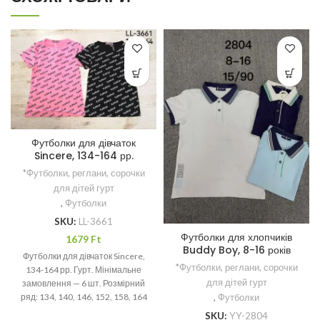
Футболки для дівчаток
Sincere, 134-164 рр.
*Футболки, реглани, сорочки
для дітей гурт
,
Футболки
SKU:
LL-3661
Футболки для хлопчиків
1679
Ft
Buddy Boy, 8-16 років
Футболки для дівчаток Sincere,
*Футболки, реглани, сорочки
134-164 рр. Гурт. Мінімальне
для дітей гурт
замовлення — 6 шт. Розмірний
,
Футболки
ряд: 134, 140, 146, 152, 158, 164
SKU:
YY-2804