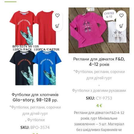
Реглани для дівчаток F&D,
4-12 років
*Футболки, реглани, сорочки
для дітей гурт
,
Футболки з довгими рукавами
Футболки для хлопчиків
SKU:
CY-9753
Glo-story, 98-128 рр.
4
€
*Футболки, реглани, сорочки
Реглани для дівчаток F&D 4-12
для дітей гурт
років, гурт Мінімальне
,
Футболки
замовлення — 5 шт. Матеріал
SKU:
BPO-3574
без шкідливих барвників чи