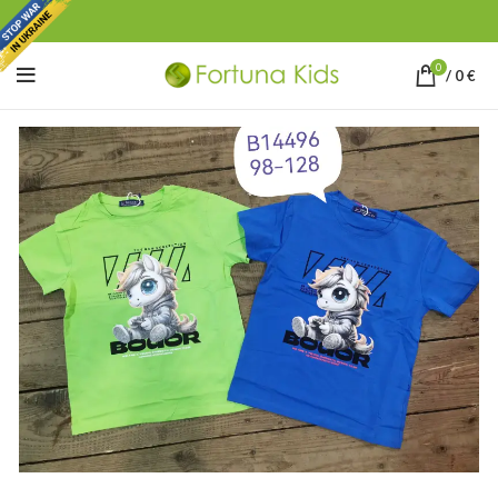
0
/
0
€