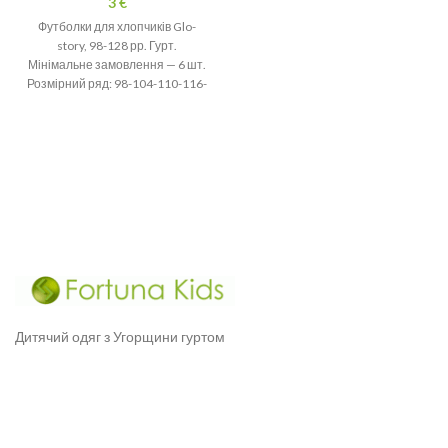
3
€
хімікатів, абсолютно безпечний.
Футболки для хлопчиків Glo-
story, 98-128 рр. Гурт.
Мінімальне замовлення — 6 шт.
Розмірний ряд: 98-104-110-116-
122-128 рр. В ростовці 3
кольори. 100%
Дитячий одяг з Угорщини гуртом