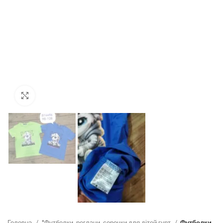
Click to enlarge
Головна
*Футболки, реглани, сорочки для дітей гурт
Футболки